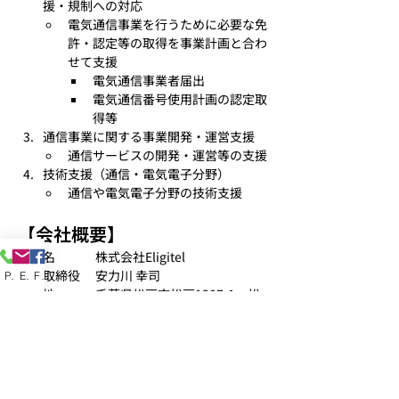
援・規制への対応
電気通信事業を行うために必要な免
許・認定等の取得を事業計画と合わ
せて支援
電気通信事業者届出
電気通信番号使用計画の認定取
得等
通信事業に関する事業開発・運営支援
通信サービスの開発・運営等の支援
技術支援（通信・電気電子分野）
通信や電気電子分野の技術支援
【会社概要】
会社名 　　　株式会社Eligitel
代表取締役 　安力川 幸司
Phone
Email
Facebook
所在地 　　　千葉県松戸市松戸1307-1　松
戸ビル1302 
URL 　　　　
https://eligitel.com/
創業 　　　　2023年5月
お問い合わせ先