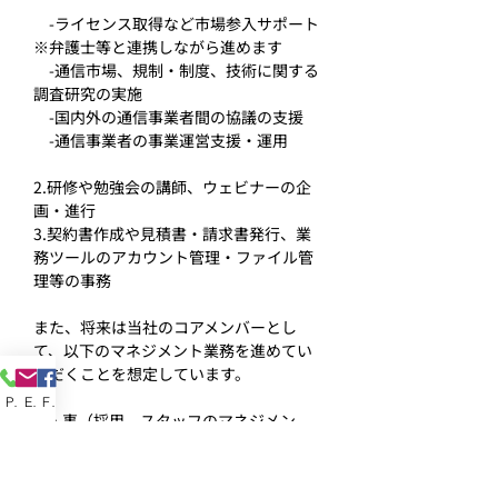
　-ライセンス取得など市場参入サポート 
※弁護士等と連携しながら進めます
　-通信市場、規制・制度、技術に関する
調査研究の実施
　-国内外の通信事業者間の協議の支援
　-通信事業者の事業運営支援・運用
2.研修や勉強会の講師、ウェビナーの企
画・進行
3.契約書作成や見積書・請求書発行、業
務ツールのアカウント管理・ファイル管
理等の事務
また、将来は当社のコアメンバーとし
て、以下のマネジメント業務を進めてい
ただくことを想定しています。
Phone
Email
Facebook
4.人事（採用、スタッフのマネジメン
ト、育成）
5.財務、経理の管理