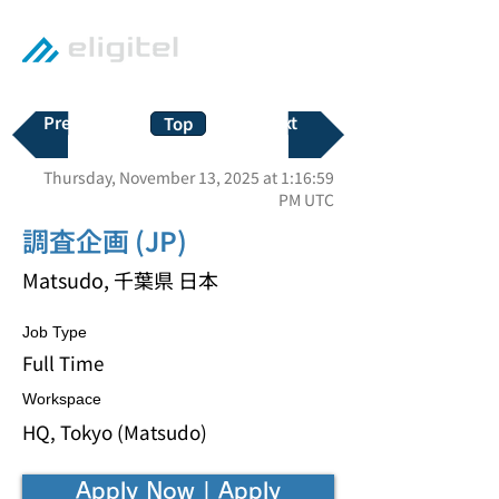
Previous
Next
Top
Thursday, November 13, 2025 at 1:16:59
PM UTC
調査企画 (JP)
Matsudo, 千葉県 日本
Job Type
Full Time
Workspace
HQ, Tokyo (Matsudo)
Apply Now | Apply