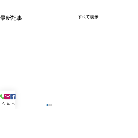
最新記事
すべて表示
Phone
Email
Facebook
CPO
株式会社Eligitel
ランチョン